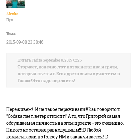
Alenka
Про
2015-09-08 23:38:46
Цитата Fariza September 8, 2015, 02:26
Огорчает, конечно, тот поток негатива и грязи,
который льется в Его адрес в связи с участием в
Голосе! Это надо пережить!
Переживем!!! И не такое переживали!!! Как говорится:
"Собака лает, ветер относит!" А то, что Григорий самая
обсуждаемая личность на этом проекте - это очевидно.
Никого не оставил равнодушным!!! :D Любой
комментарий по Голосу ИМ и заканчивается! :D