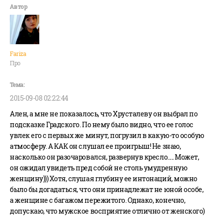
Fariza
Про
2015-09-08 02:22:44
Ален, а мне не показалось, что Хрусталеву он выбрал по
подсказке Градского. По нему было видно, что ее голос
увлек его с первых же минут, погрузил в какую-то особую
атмосферу. А КАК он слушал ее проигрыш! Не знаю,
насколько он разочаровался, развернув кресло..... Может,
он ожидал увидеть пред собой не столь умудренную
женщину))) Хотя, слушая глубину ее интонаций, можно
было бы догадаться, что они принадлежат не юной особе,
а женщине с багажом пережитого. Однако, конечно,
допускаю, что мужское восприятие отлично от женского)