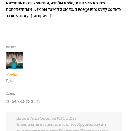
наставников хочется, чтобы победил именно его
подопечный. Как бы там ни было, я все равно буду болеть
за команду Григория. :P
Alenka
Про
2015-09-08 23:36:43
Цитата Fariza September 8, 2015, 02:22
Ален, а мне не показалось, что Хрусталеву он
выбрал по подсказке Градского. По нему было