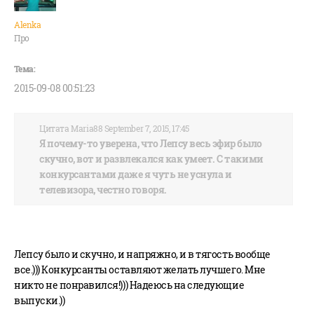
Alenka
Про
2015-09-08 00:51:23
Цитата Maria88 September 7, 2015, 17:45
Я почему-то уверена, что Лепсу весь эфир было
скучно, вот и развлекался как умеет. С такими
конкурсантами даже я чуть не уснула и
телевизора, честно говоря.
Лепсу было и скучно, и напряжно, и в тягость вообще
все.))) Конкурсанты оставляют желать лучшего. Мне
никто не понравился!))) Надеюсь на следующие
выпуски.))