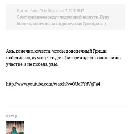
Цитата Anna Tula September 7, 2015, 15:47
С нетерпением жду следующий выпуск. Буду
болеть, конечно, за подопечных Григория. :)
Ань, конечно, хочется, чтобы подопечный Гриши
победил, но, думаю, что для Григория здесь важно лишь
участие, а не победа, увы.
http://www.youtube.com/watch?v=OUePYdVgFa4