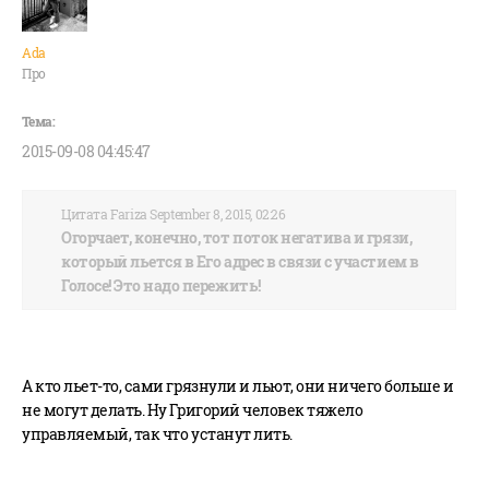
Ada
Про
2015-09-08 04:45:47
Цитата Fariza September 8, 2015, 02:26
Огорчает, конечно, тот поток негатива и грязи,
который льется в Его адрес в связи с участием в
Голосе! Это надо пережить!
А кто льет-то, сами грязнули и льют, они ничего больше и
не могут делать. Ну Григорий человек тяжело
управляемый, так что устанут лить.