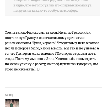
видно, что ее голос увлек его с первых же минут,
погрузил в какую-то особую атмосферу.
Сомневался, Фариз,сомневался. Именно Градский и
подтолкнул Гришу к окончательному принятию
решения своим "Гриш, хорошо". Что уж там у него в голове
после поворота было, какие мысли, мы так и не узнаем. А
то, что Григорий ждал именно ТУ, которая сердцем поет,
это да. Поэтому именно и Элла. Хотелось бы посмотреть
на их закулисную работу, на проф.притирки (уверена, им
этого не избежать.). :D