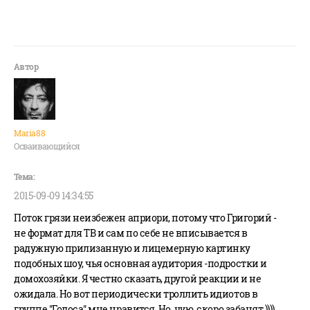
Maria88
Осваивающийся
2015-09-09 14:34:55
Поток грязи неизбежен априори, потому что Григорий -
не формат для ТВ и сам по себе не вписывается в
радужную прилизанную и лицемерную картинку
подобных шоу, чья основная аудитория -подростки и
домохозяйки. Я честно сказать, другой реакции и не
ожидала. Но вот периодически троллить идиотов в
группе "Голоса" мне нравится. Но, чую, скоро забанят.))))