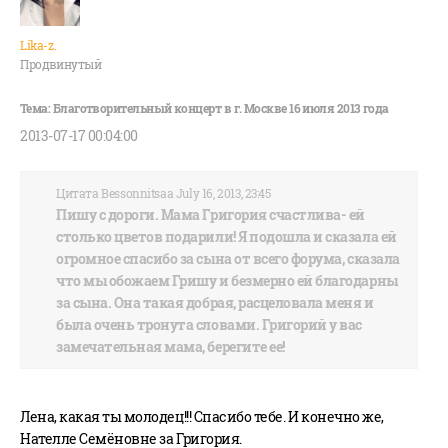
Lika-z.
Продвинутый
2013-07-17 00:04:00
Цитата Bessonnitsaa July 16, 2013, 23:45
Пишу с дороги. Мама Григория счастлива- ей
столько цветов подарили! Я подошла и сказала ей
огромное спасибо за сына от всего форума, сказала
что мы обожаем Гришу и безмерно ей благодарны
за сына. Она такая добрая, расцеловала меня и
была очень тронута словами. Григорий у вас
замечательная мама, берегите ее!
Лена, какая ты молодец!!! Спасибо тебе. И конечно же,
Нателле Семёновне за Григория.