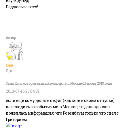
Вау! круто!)))
Радуюсь за всех!
Egija
Про
2013-07-16 23:04:07
если еще кому делать нефиг (как мне в своем отпуске)
как следить за событиями в Москве, то докладываю -
появилась информация, что Розенбаум только что спел с
Григорием...