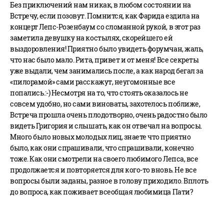
Без приключений нам никак, в любом состоянии на
Встречу, если позовут. Помнится, как Фарида ездила на
концерт Лепс-Розенбаум со сломанной рукой, в этот раз
заметила девушку на костылях, скорейшего ей
выздоровления! Приятно было увидеть форумчан, жаль,
что нас было мало. Рита, привет и от меня! Все секреты
уже выдали, чем занимались после, а как народ бегал за
«пилорамой» сами расскажут, неугомонные все
попались.:-) Несмотря на то, что стоять оказалось не
совсем удобно, но сами виноваты, захотелось поближе,
Встреча прошла очень плодотворно, очень радостно было
видеть Григория и слышать, как он отвечал на вопросы.
Много было новых молодых лиц, знаете что приятно
было, как они спрашивали, что спрашивали, конечно
тоже. Как они смотрели на своего любимого Лепса, все
продолжается и повторяется для кого-то вновь. Не все
вопросы были заданы, разное в голову приходило. Вплоть
до вопроса, как поживает всеобщая любимица Пати?