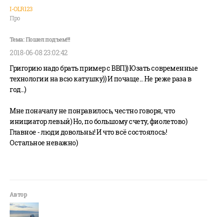
I-OLR123
Про
2018-06-08 23:02:42
Григорию надо брать пример с ВВП)) Юзать современные
технологии на всю катушку)) И почаще... Не реже раза в
год...)
Мне поначалу не понравилось, честно говоря, что
инициатор левый) Но, по большому счету, фиолетово)
Главное - люди довольны! И что всё состоялось!
Остальное неважно)