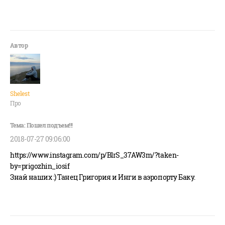
Shelest
Про
2018-07-27 09:06:00
https://www.instagram.com/p/BlrS_37AW3m/?taken-
by=prigozhin_iosif
Знай наших :) Танец Григория и Инги в аэропорту Баку.