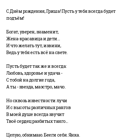
С Днём рождения, Гриша! Пусть у тебя всегда будет
подъём!
Богат, уверен, знаменит,
Жена-красавица и дети…
И что желать тут, извини,
Ведь у тебя есть всё на свете.
Пусть будет так же и всегда:
Любовь, здоровье и удача -
С тобой на долгие года,
А ты - звезда, маэстро, мачо.
Но сквозь известности лучи
И с высоты различных рангов
В моей душе всегда звучит
Твоё сердец разбитых танго...
Целую, обнимаю. Бееги себя. Янка.