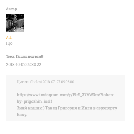
Ada
Про
2018-10-02 02:30:22
Цитата Shelest 2018-07-27 09:06:00
https://www.instagram.com/p/BlrS_37AW3m/?taken-
by=prigozhin_iosif
Знай наших :) Танец Григория и Инги в аэропорту
Баку.