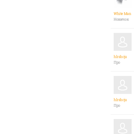
White Man
Новичок
hlrshcju
Про
hlrshcju
Про