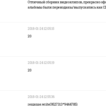
Отличный сборник видеоклипов, прекрасно офо
альбомы были переизданы/выпускались как CD 
2018-01-24 12:05:15
20
2018-01-24 12:05:19
20
2018-01-24 12:55:36
response.write(9527313*9444785)