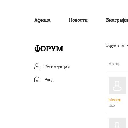
Афиша
Новости
Биографи
ФОРУМ
Форум
Аль
Автор
Регистрация
Вход
hlrshcju
Про