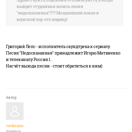
выйдет студийная запись песни
"недосказанная"??? Мощнейший вокал и
мужской хор-это шедевр!
Григорий Лепс - исполнитель саундтрека к сериалу.
Песня "Недосказанная" принадлежит Игорю Матвиенко
и телеканалу Россия 1. .
Насчёт выхода песни - стоит обратиться к ним)
vardanyan
Новичок