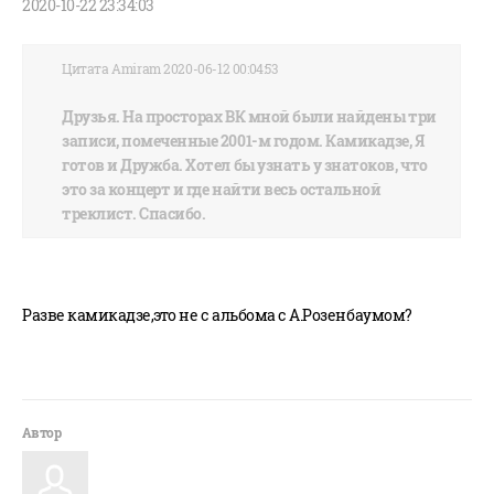
2020-10-22 23:34:03
Цитата Amiram 2020-06-12 00:04:53
Друзья. На просторах ВК мной были найдены три
записи, помеченные 2001-м годом. Камикадзе, Я
готов и Дружба. Хотел бы узнать у знатоков, что
это за концерт и где найти весь остальной
треклист. Спасибо.
Разве камикадзе,это не с альбома с А.Розенбаумом?