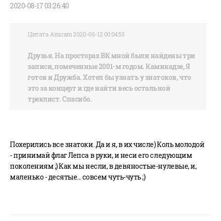
2020-08-17 03:26:40
Цитата Amiram 2020-06-12 00:04:53
Друзья. На просторах ВК мной были найдены три
записи, помеченные 2001-м годом. Камикадзе, Я
готов и Дружба. Хотел бы узнать у знатоков, что
это за концерт и где найти весь остальной
треклист. Спасибо.
Похерились все знатоки. Да и я, в их числе) Коль молодой
- принимай флаг Лепса в руки, и неси его следующим
поколениям ;) Как мы несли, в девяностые-нулевые, и,
маленько - десятые... совсем чуть-чуть ;)