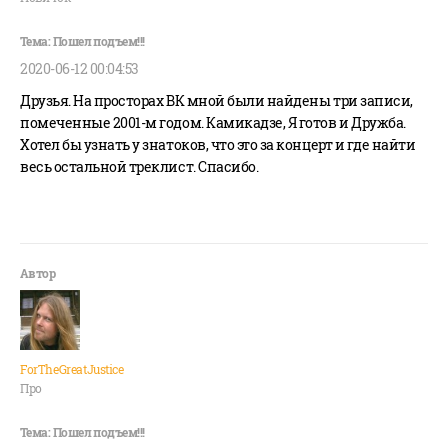
2020-06-12 00:04:53
Друзья. На просторах ВК мной были найдены три записи,
помеченные 2001-м годом. Камикадзе, Я готов и Дружба.
Хотел бы узнать у знатоков, что это за концерт и где найти
весь остальной треклист. Спасибо.
ForTheGreatJustice
Про