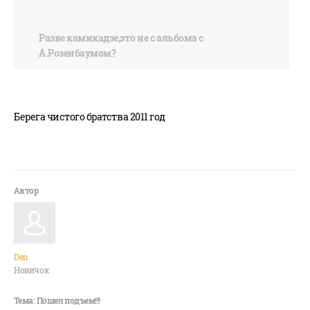
Разве камикадзе,это не с альбома с
А.Розенбаумом?
Берега чистого братства 2011 год
Den
Новичок