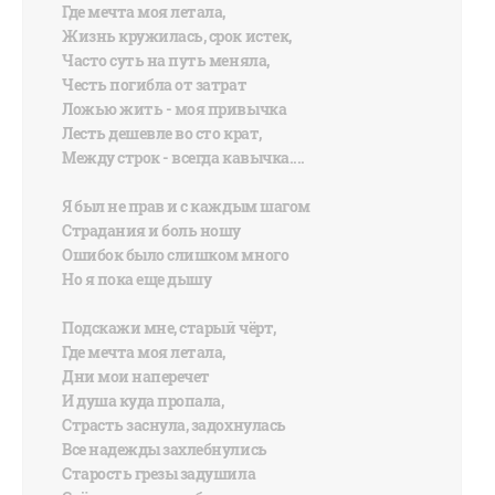
Где мечта моя летала,
Жизнь кружилась, срок истек,
Часто суть на путь меняла,
Честь погибла от затрат
Ложью жить - моя привычка
Лесть дешевле во сто крат,
Между строк - всегда кавычка....
Я был не прав и с каждым шагом
Страдания и боль ношу
Ошибок было слишком много
Но я пока еще дышу
Подскажи мне, старый чёрт,
Где мечта моя летала,
Дни мои наперечет
И душа куда пропала,
Страсть заснула, задохнулась
Все надежды захлебнулись
Старость грезы задушила