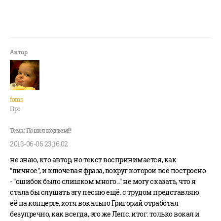
foma
Про
2013-06-06 23:16:02
не знаю, кто автор, но текст воспринимается, как
"личное", и ключевая фраза, вокруг которой всё построено
- "ошибок было слишком много..." не могу сказать, что я
стала бы слушать эту песню ещё. с трудом представляю
её на концерте, хотя вокально Григорий отработал
безупречно, как всегда, это же Лепс. итог: только вокал и