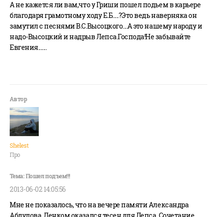
А не кажется ли вам,что у Гриши пошел подьем в карьере
благодаря грамотному ходу Е.Б.....?Это ведь наверняка он
замутил с песнями В.С.Высоцкого....А это нашему народу и
надо-Высоцкий и надрыв Лепса.Господа!Не забывайте
Евгения.......
Shelest
Про
2013-06-02 14:05:56
Мне не показалось, что на вечере памяти Александра
Абдулова, Ленком оказался тесен для Лепса. Сочетание