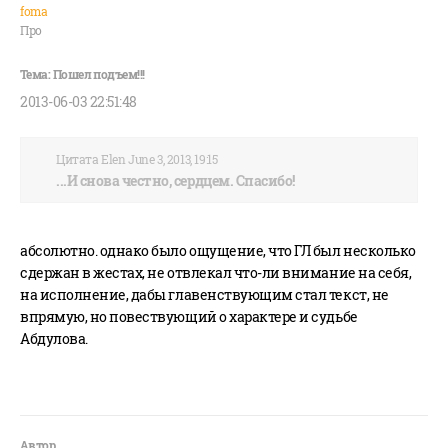
foma
Про
2013-06-03 22:51:48
Цитата Elen June 3, 2013, 19:15
...И снова честно, сердцем. Спасибо!
абсолютно. однако было ощущение, что ГЛ был несколько
сдержан в жестах, не отвлекал что-ли внимание на себя,
на исполнение, дабы главенствующим стал текст, не
впрямую, но повествующий о характере и судьбе
Абдулова.