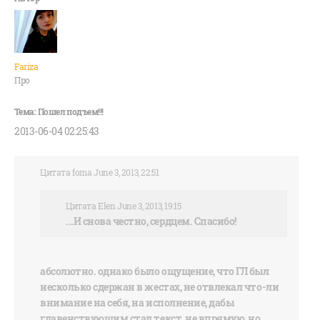
Fariza
Про
2013-06-04 02:25:43
Цитата foma June 3, 2013, 22:51
Цитата Elen June 3, 2013, 19:15
...И снова честно, сердцем. Спасибо!
абсолютно. однако было ощущение, что ГЛ был
несколько сдержан в жестах, не отвлекал что-ли
внимание на себя, на исполнение, дабы
главенствующим стал текст, не впрямую, но