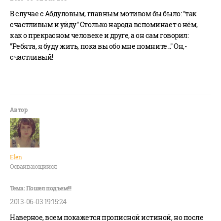
В случае с Абдуловым, главным мотивом бы было: "так
счастливым и уйду" Столько народа вспоминает о нём,
как о прекрасном человеке и друге, а он сам говорил:
"Ребята, я буду жить, пока вы обо мне помните..." Он,-
счастливый!
Elen
Осваивающийся
2013-06-03 19:15:24
Наверное, всем покажется прописной истиной, но после