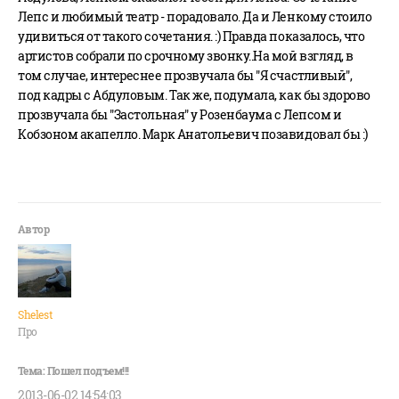
Лепс и любимый театр - порадовало. Да и Ленкому стоило
удивиться от такого сочетания. :) Правда показалось, что
артистов собрали по срочному звонку..На мой взгляд, в
том случае, интереснее прозвучала бы "Я счастливый",
под кадры с Абдуловым. Так же, подумала, как бы здорово
прозвучала бы "Застольная" у Розенбаума с Лепсом и
Кобзоном акапелло. Марк Анатольевич позавидовал бы :)
Shelest
Про
2013-06-02 14:54:03