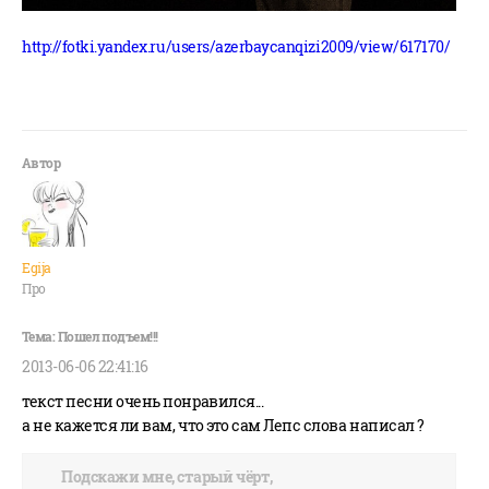
http://fotki.yandex.ru/users/azerbaycanqizi2009/view/617170/
Egija
Про
2013-06-06 22:41:16
текст песни очень понравился...
а не кажется ли вам, что это сам Лепс слова написал ?
Подскажи мне, старый чёрт,