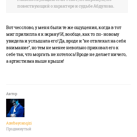
повествующий о характере и судьбе Абдулова.
Вот чесслово, у меня были те же ощущения, когда в тот
миг прилипла я к экрану! И, вообще, как то по- новому
увидела и услышала его! Да, вроде и "не отвлекал на себя
внимание", но тем не менее невольно приковал его к
себе так, что моргать не хотелось! Вроде не делает ничего,
а артистизма выше крыши!
Azerbaycanqizi
Продвинутый