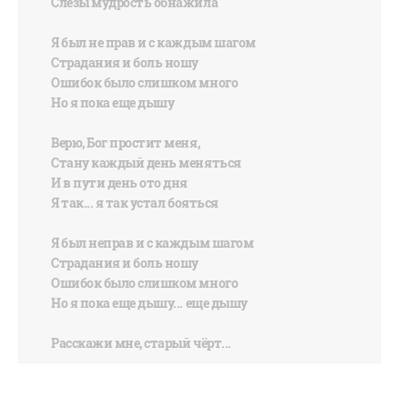
Слёзы мудрость обнажила
Я был не прав и с каждым шагом
Страдания и боль ношу
Ошибок было слишком много
Но я пока еще дышу
Верю, Бог простит меня,
Стану каждый день меняться
И в пути день ото дня
Я так... я так устал бояться
Я был неправ и с каждым шагом
Страдания и боль ношу
Ошибок было слишком много
Но я пока еще дышу... еще дышу
Расскажи мне, старый чёрт...